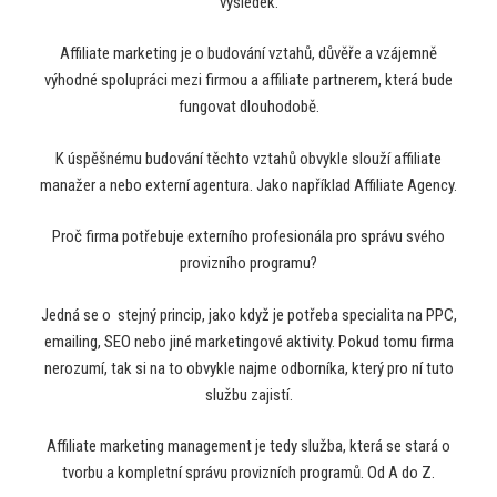
výsledek.
Affiliate marketing je o budování vztahů, důvěře a vzájemně
výhodné spolupráci mezi firmou a affiliate partnerem, která bude
fungovat dlouhodobě.
K úspěšnému budování těchto vztahů obvykle slouží affiliate
manažer a nebo externí agentura. Jako například Affiliate Agency.
Proč firma potřebuje externího profesionála pro správu svého
provizního programu?
Jedná se o stejný princip, jako když je potřeba specialita na PPC,
emailing, SEO nebo jiné marketingové aktivity. Pokud tomu firma
nerozumí, tak si na to obvykle najme odborníka, který pro ní tuto
službu zajistí.
Affiliate marketing management je tedy služba, která se stará o
tvorbu a kompletní správu provizních programů. Od A do Z.