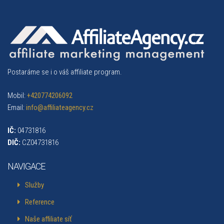
Postaráme se i o váš affiliate program.
Mobil:
+420774206092
Email:
info@affiliateagency.cz
IČ:
04731816
DIČ:
CZ04731816
NAVIGACE
Služby
Reference
Naše affiliate síť