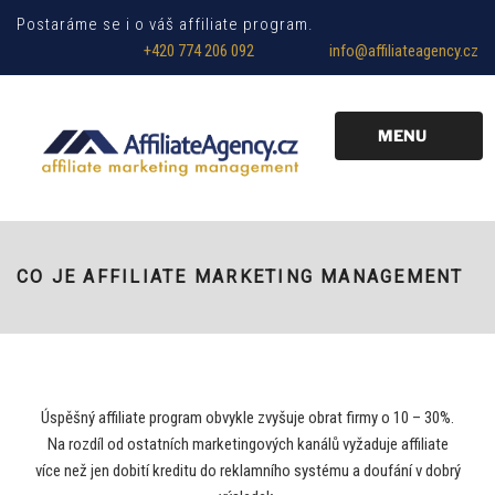
Postaráme se i o váš affiliate program.
+420 774 206 092
info@affiliateagency.cz
MENU
CO JE AFFILIATE MARKETING MANAGEMENT
Úspěšný affiliate program obvykle zvyšuje obrat firmy o 10 – 30%.
Na rozdíl od ostatních marketingových kanálů vyžaduje affiliate
více než jen dobití kreditu do reklamního systému a doufání v dobrý