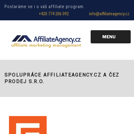
Postaráme se i o váš affiliate program.
+420 774 206 092
info@affiliateagency.cz
MENU
SPOLUPRÁCE AFFILIATEAGENCY.CZ A ČEZ
PRODEJ S.R.O.