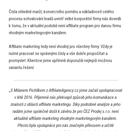
Čísla ohledně marží, konverzního poměru a nákladností celého
procesu schvalování leadů uvnitř velké korporátní firmy nás dovedli
k tomu, že v aktuální podobě není affiliate program pro danou firmu
vhodným marketingovým kanálem.
Affiliate marketing tedy není vhodný pro všechny firmy. Vždy je
nutné pracovat se správnými čísly a vše dobře propočítat a
promyslet. Klientovi jsme upřímně doporučili nejlepší možnou
variantu řešení.
„S Milanem Pichlíkem z AffiliateAgency.cz jsme začali spolupracovat
v létě 2016. Příjemně nás překvapil způsob jeho komunikace a
znalosti z oblasti affiliate marketingu. Díky podrobné analýze a jeho
radám jsme společně došli k závěru že pro ČEZ Prodej s.r.o. není
aktuálně affiliate marketing vhodným marketingovým kanálem.
Přesto byla spolupráce pro nás značným přínosem a určitě