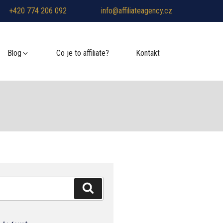
+420 774 206 092
info@affiliateagency.cz
Blog
Co je to affiliate?
Kontakt
Hledání