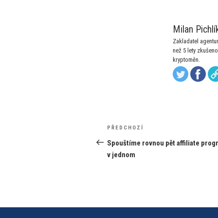
Milan Pichlí
Zakladatel agentury
než 5 lety zkušeno
kryptoměn.
Navigace
Předchozí
PŘEDCHOZÍ
pro
příspěvek
Spouštíme rovnou pět affiliate pro
v jednom
příspěvek