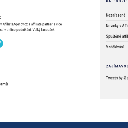
KATEGORIE
Nezařazené
k
 AffiliateAgency.cz a affiliate partner s více
Novinky v Aff
stí v online podnikání. Velký fanoušek
Spuštěné affi
Vzdělávání
ZAJÍMAVOS
Tweets by @a
gramů