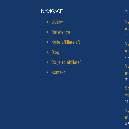
NAVIGACE
N
Vy
Služby
ma
Reference
7.
Naše affiliate síť
Vy
ma
Blog
4.
Co je to affiliate?
Vy
Kontakt
ma
31
Sp
vt
16
Vy
ma
3.