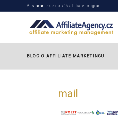
Postaráme se i o váš affiliate program.
BLOG O AFFILIATE MARKETINGU
mail