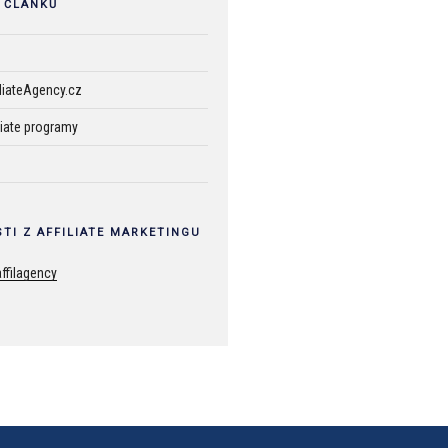
 ČLÁNKŮ
iliateAgency.cz
liate programy
TI Z AFFILIATE MARKETINGU
ffilagency