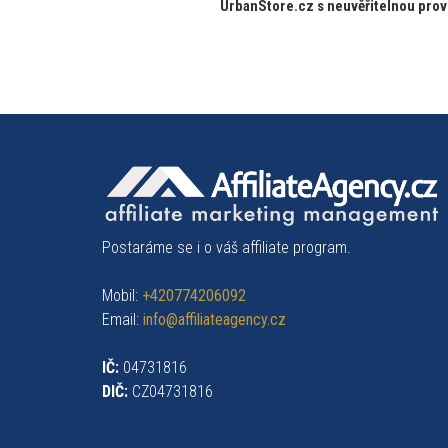
UrbanStore.cz s neuvěřitelnou prov
příspěvek
Postaráme se i o váš affiliate program.
Mobil:
+420774206092
Email:
info@affiliateagency.cz
IČ:
04731816
DIČ:
CZ04731816