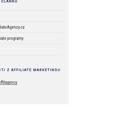
 ČLÁNKŮ
iliateAgency.cz
liate programy
TI Z AFFILIATE MARKETINGU
ffilagency