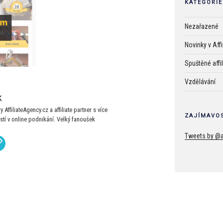
KATEGORIE
Nezařazené
Novinky v Aff
Spuštěné affi
Vzdělávání
k
 AffiliateAgency.cz a affiliate partner s více
ZAJÍMAVOS
stí v online podnikání. Velký fanoušek
Tweets by @a