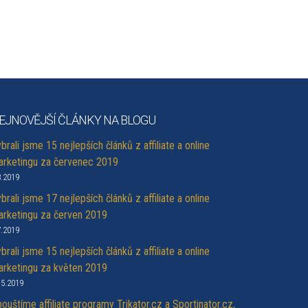
EJNOVĚJŠÍ ČLÁNKY NA BLOGU
brali jsme 15 nejlepších článků z affiliate a online
rketingu za červenec 2019
8.2019
brali jsme 17 nejlepších článků z affiliate a online
rketingu za červen 2019
7.2019
brali jsme 15 nejlepších článků z affiliate a online
rketingu za květen 2019
.5.2019
ouštíme affiliate programy Trikator.cz a Sportinator.cz,