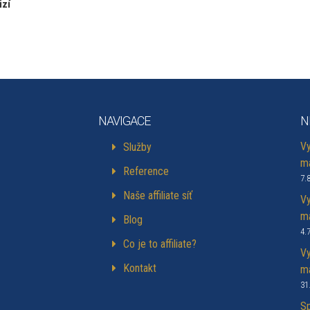
izí
NAVIGACE
N
Vy
Služby
ma
Reference
7.
Naše affiliate síť
Vy
ma
Blog
4.
Co je to affiliate?
Vy
Kontakt
ma
31
Sp