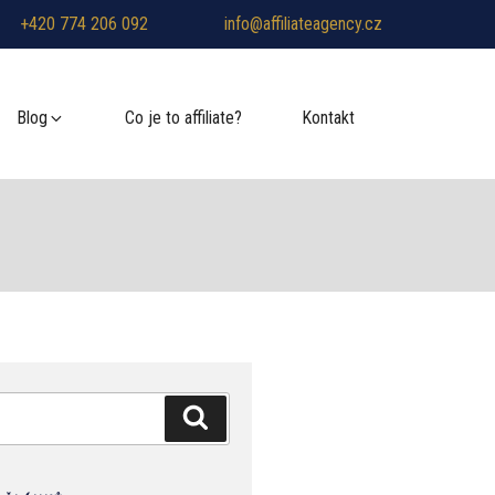
+420 774 206 092
info@affiliateagency.cz
Blog
Co je to affiliate?
Kontakt
Hledání