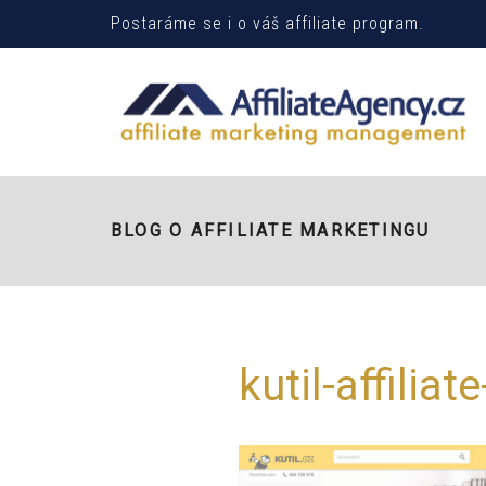
Postaráme se i o váš affiliate program.
BLOG O AFFILIATE MARKETINGU
kutil-affiliat