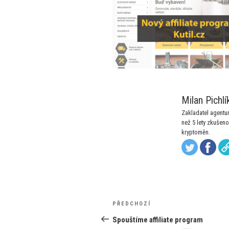
Milan Pichlí
Zakladatel agentury
než 5 lety zkušeno
kryptoměn.
Navigace
Předchozí
PŘEDCHOZÍ
pro
příspěvek
Spouštíme affiliate program