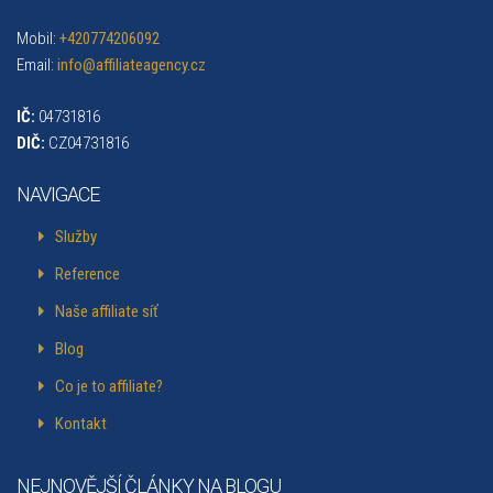
Mobil:
+420774206092
Email:
info@affiliateagency.cz
IČ:
04731816
DIČ:
CZ04731816
NAVIGACE
Služby
Reference
Naše affiliate síť
Blog
Co je to affiliate?
Kontakt
NEJNOVĚJŠÍ ČLÁNKY NA BLOGU