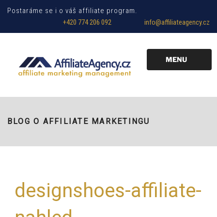
Postaráme se i o váš affiliate program.
+420 774 206 092
info@affiliateagency.cz
MENU
BLOG O AFFILIATE MARKETINGU
designshoes-affiliate-