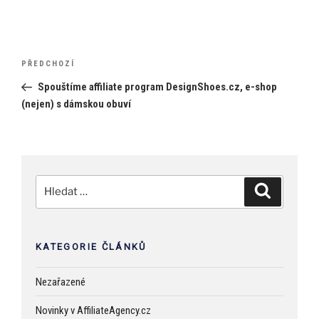
Navigace
Předchozí
PŘEDCHOZÍ
pro
příspěvek
Spouštíme affiliate program DesignShoes.cz, e-shop
příspěvek
(nejen) s dámskou obuví
Hledat:
Hledání
KATEGORIE ČLÁNKŮ
Nezařazené
Novinky v AffiliateAgency.cz