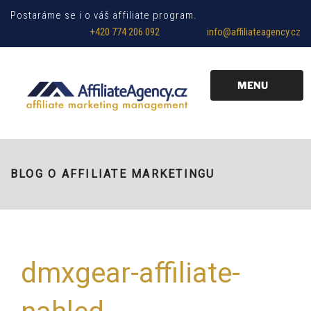
Postaráme se i o váš affiliate program.
+420 774 206 092
info@affiliateagency.cz
MENU
BLOG O AFFILIATE MARKETINGU
dmxgear-affiliate-