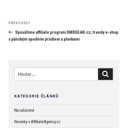
Navigace
Předchozí
PŘEDCHOZÍ
pro
příspěvek
Spouštíme affiliate program DMXGEAR.cz, trendy e-shop
příspěvek
s pánským spodním prádlem a plavkami
Hledat:
Hledání
KATEGORIE ČLÁNKŮ
Nezařazené
Novinky v AffiliateAgency.cz