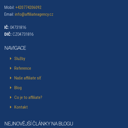
Mobil:
+420774206092
Email:
info@affiliateagency.cz
IČ:
04731816
DIČ:
CZ04731816
NAVIGACE
Služby
Reference
Naše affiliate síť
Blog
Co je to affiliate?
Kontakt
NEJNOVĚJŠÍ ČLÁNKY NA BLOGU