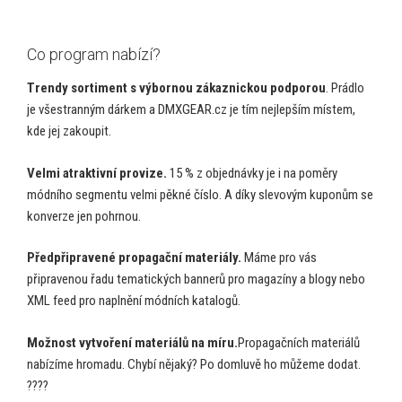
Co program nabízí?
Trendy sortiment s výbornou zákaznickou podporou
. Prádlo
je všestranným dárkem a DMXGEAR.cz je tím nejlepším místem,
kde jej zakoupit.
Velmi atraktivní provize.
15 % z objednávky je i na poměry
módního segmentu velmi pěkné číslo. A díky slevovým kuponům se
konverze jen pohrnou.
Předpřipravené propagační materiály.
Máme pro vás
připravenou řadu tematických bannerů pro magazíny a blogy nebo
XML feed pro naplnění módních katalogů.
Možnost vytvoření materiálů na míru.
Propagačních materiálů
nabízíme hromadu. Chybí nějaký? Po domluvě ho můžeme dodat.
????