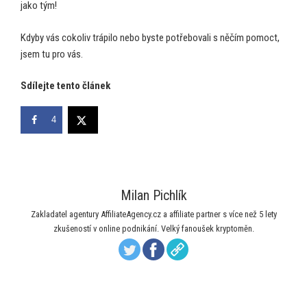
jako tým!
Kdyby vás cokoliv trápilo nebo byste potřebovali s něčím pomoct,
jsem tu pro vás.
Sdílejte tento článek
4
Milan Pichlík
Zakladatel agentury AffiliateAgency.cz a affiliate partner s více než 5 lety
zkušeností v online podnikání. Velký fanoušek kryptoměn.