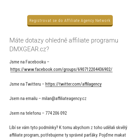
Registrovat se do Affiliate Agency Network
Máte dotazy ohledně affiliate programu
DMXGEAR.cz?
Jsme na Facebooku –
https://www.facebook.com/groups/690712204436902/
Jsme na Twitteru –
https://twitter.com/affilagency
Jsem na emailu – milan@affiliateagency.cz
Jsem na telefonu – 774 206 092
Líbí se vám tyto podmínky? K tomu abychom z toho udělali skvělý
affiliate program, potřebujeme ty správné parťáky. Pojďme makat