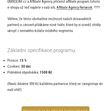
DMXGEAR.cz a Affiliate Agency, přičemž affiliate program tohoto
e-shopu už teď najdete v naší síti,
Affiliate Agency Network
. ????
Věříme, že tímto obohatíme možnosti našich dosavadních
partnerů a zároveň přilákáme nové tváře, které by si rovněž chtěly
ukrojit z nemalého koláče módního segmentu.
Základní specifikace programu:
Provize:
15 %
Cookies:
30 dní
Průměrná objednávka:
1500 Kč
(Navíc dáváme 300 Kč každému partnerovi, který se zaregistruje do
naší sítě!)
Registrovat se do Affiliate Agency Network