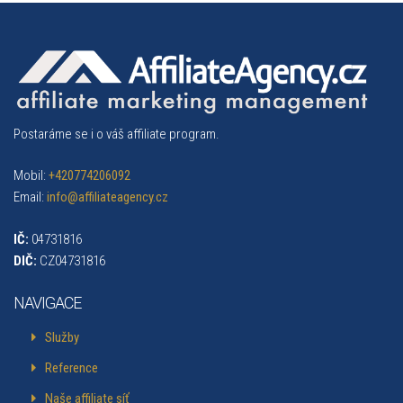
Postaráme se i o váš affiliate program.
Mobil:
+420774206092
Email:
info@affiliateagency.cz
IČ:
04731816
DIČ:
CZ04731816
NAVIGACE
Služby
Reference
Naše affiliate síť