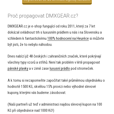
Proč propagovat DMXGEAR.cz?
DMXGEAR.cz je e-shop fungující od roku 2011, který za 7 let
dokázal ovládnout trh s luxusním prádlem u nás i na Slovensku a
vzhledem k fantastickému
100% hodnocení na Heuréce
si můžete
být jisti, že to nebylo náhodou.
Dnes nabízí již 48 českých i zahraničních značek, které pokrývají
všechny typy vzorů a střihů. Není tak problém v létě propagovat
pánské plavky
a v zimě zase
luxusní prádlo
pod stromeček.
A k tomu si nezapomeňte započítat také průměrnou objednávku o
hodnotě 1500 Kč, skvělou 15% provizi nebo výhodné slevové
kupony, kterými vás budeme zásobovat.
(Naši partneři už teď v administraci najdou slevový kupon na 100
Kč při objednávce nad 1000 Kč!)