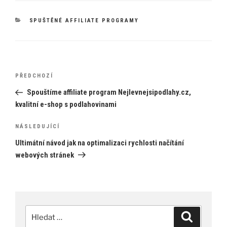
RUBRIKY
SPUŠTĚNÉ AFFILIATE PROGRAMY
Navigace
Předchozí
PŘEDCHOZÍ
pro
příspěvek
Spouštíme affiliate program Nejlevnejsipodlahy.cz,
příspěvek
kvalitní e-shop s podlahovinami
Následující
NÁSLEDUJÍCÍ
příspěvek
Ultimátní návod jak na optimalizaci rychlosti načítání
webových stránek
Hledat:
Hledání