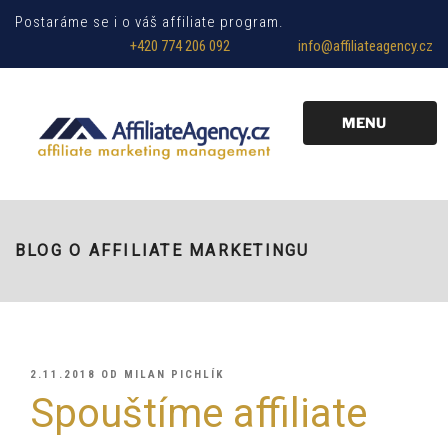
Postaráme se i o váš affiliate program.
+420 774 206 092
info@affiliateagency.cz
MENU
BLOG O AFFILIATE MARKETINGU
PUBLIKOVÁNO
2.11.2018
OD
MILAN PICHLÍK
Spouštíme affiliate