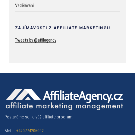
Vzdělávání
ZAJÍMAVOSTI Z AFFILIATE MARKETINGU
Tweets by @affilagency
Postaráme se i o váš affiliate program.
Mobil:
+420774206092