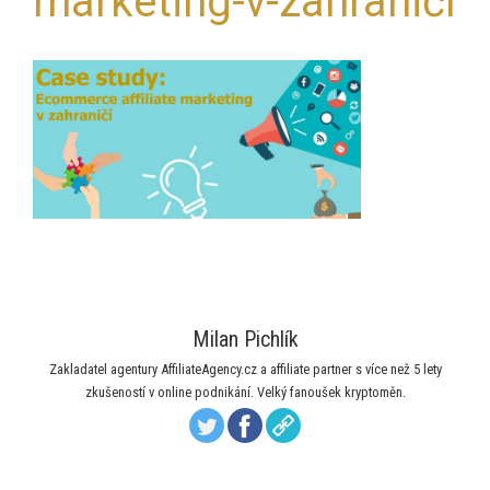
marketing-v-zahraničí
Milan Pichlík
Zakladatel agentury AffiliateAgency.cz a affiliate partner s více než 5 lety
zkušeností v online podnikání. Velký fanoušek kryptoměn.