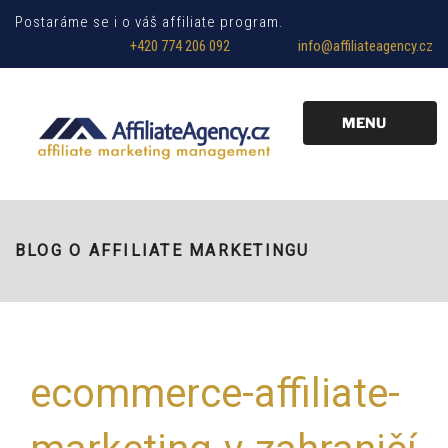
Postaráme se i o váš affiliate program.
+420 774 206 092
info@affiliateagency.cz
MENU
BLOG O AFFILIATE MARKETINGU
ecommerce-affiliate-