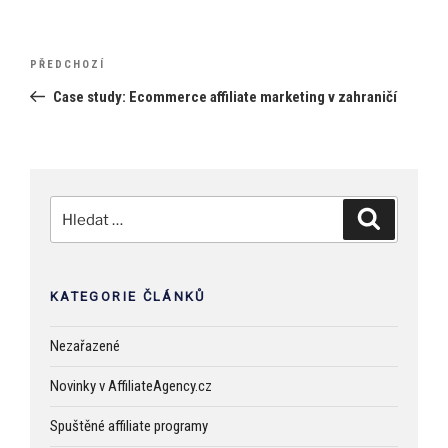
Navigace
Předchozí
PŘEDCHOZÍ
pro
příspěvek
Case study: Ecommerce affiliate marketing v zahraničí
příspěvek
Hledat:
Hledání
KATEGORIE ČLÁNKŮ
Nezařazené
Novinky v AffiliateAgency.cz
Spuštěné affiliate programy