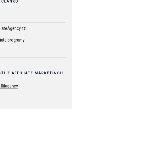
 ČLÁNKŮ
iliateAgency.cz
liate programy
TI Z AFFILIATE MARKETINGU
ffilagency