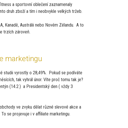
fitness a sportovní oblečení zaznamenaly
to druh zboží a tím i neobvykle velkých tržeb.
A, Kanadě, Austrálii nebo Novém Zélandu. A to
e trzích zároveň.
te marketingu
é studii vyrostly o 28,49%. Pokud se podíváte
měsících, tak vyhrál únor. Víte proč tomu tak je?
entýn (14.2.) a Presidentský den ( vždy 3
obchody ve zvyku dělat různé slevové akce a
To se projevuje i v affiliate marketingu.