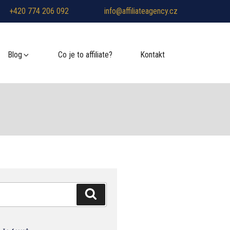
+420 774 206 092
info@affiliateagency.cz
Blog
Co je to affiliate?
Kontakt
Hledání