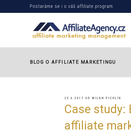
Postaráme se i o váš affiliate program.
BLOG O AFFILIATE MARKETINGU
PUBLIKOVÁNO
25.6.2017
OD
MILAN PICHLÍK
Case study:
affiliate mar