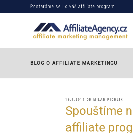
Postaráme se i o váš affiliate program.
BLOG O AFFILIATE MARKETINGU
PUBLIKOVÁNO
16.4.2017
OD
MILAN PICHLÍK
Spouštíme n
affiliate pr