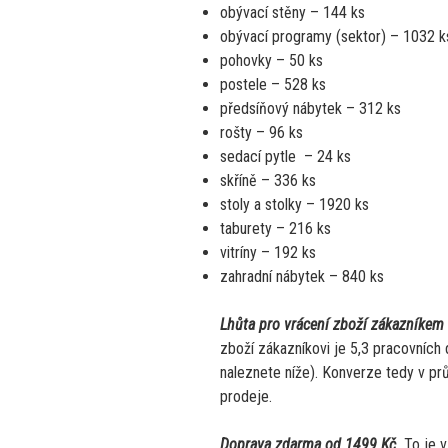
obývací stěny – 144 ks
obývací programy (sektor) – 1032 ks 
pohovky – 50 ks
postele – 528 ks
předsíňový nábytek – 312 ks
rošty – 96 ks
sedací pytle – 24 ks
skříně – 336 ks
stoly a stolky – 1920 ks
taburety – 216 ks
vitríny – 192 ks
zahradní nábytek – 840 ks
Lhůta pro vrácení zboží zákazníkem 
zboží zákazníkovi je 5,3 pracovních 
naleznete níže). Konverze tedy v p
prodeje.
Doprava zdarma od 1499 Kč.
To je v