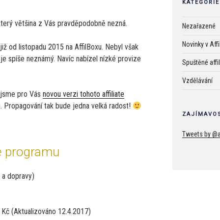
KATEGORIE
který většina z Vás pravděpodobně nezná.
Nezařazené
Novinky v Aff
již od listopadu 2015 na AffilBoxu. Nebyl však
 je spíše neznámý. Navíc nabízel nízké provize
Spuštěné affi
Vzdělávání
li jsme pro Vás
novou verzi tohoto affiliate
. Propagování tak bude jedna velká radost!
ZAJÍMAVOS
Tweets by @a
ce programu
a dopravy)
6 Kč (Aktualizováno 12.4.2017)