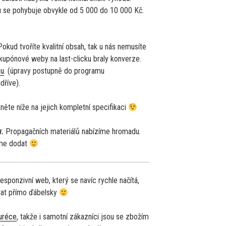
se pohybuje obvykle od 5 000 do 10 000 Kč.
Pokud tvoříte kvalitní obsah, tak u nás nemusíte
kupónové weby na last-clicku braly konverze.
ku
. (úpravy postupně do programu
dříve).
něte níže na jejich kompletní specifikaci
u.
Propagačních materiálů nabízíme hromadu.
eme dodat
esponzivní web, který se navíc rychle načítá,
vat přímo ďábelsky
euréce
, takže i samotní zákazníci jsou se zbožím