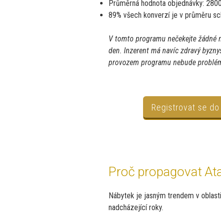
Průměrná hodnota objednávky: 280
89% všech konverzí je v průměru sc
V tomto programu nečekejte žádné n
den. Inzerent má navíc zdravý byzny
provozem programu nebude problé
Registrovat se do
Proč propagovat At
Nábytek je jasným trendem v oblasti 
nadcházející roky.