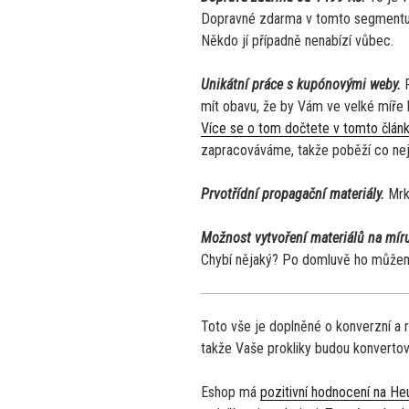
Dopravné zdarma v tomto segmentu 
Někdo jí případně nenabízí vůbec.
Unikátní práce s kupónovými weby.
mít obavu, že by Vám ve velké míře 
Více se o tom dočtete v tomto člán
zapracováváme, takže poběží co nej
Prvotřídní propagační materiály.
Mrk
Možnost vytvoření materiálů na mír
Chybí nějaký? Po domluvě ho můž
Toto vše je doplněné o konverzní a r
takže Vaše prokliky budou konverto
Eshop má
pozitivní hodnocení na H