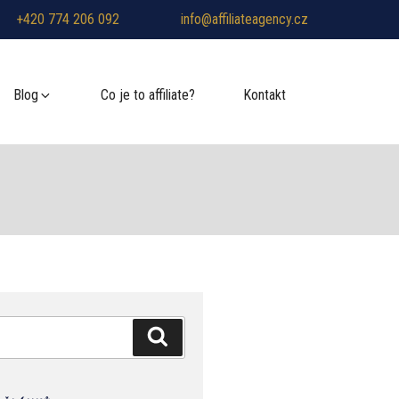
+420 774 206 092
info@affiliateagency.cz
Blog
Co je to affiliate?
Kontakt
Hledání