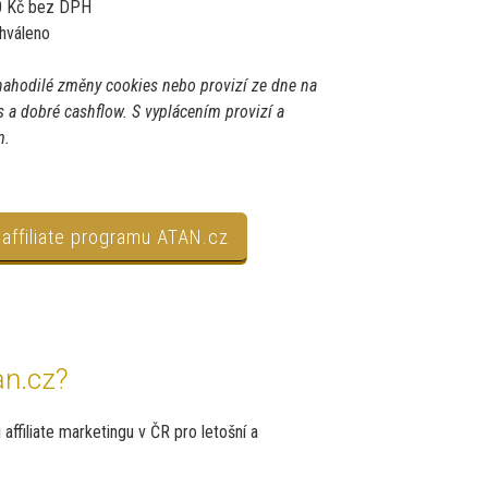
0 Kč bez DPH
hváleno
ahodilé změny cookies nebo provizí ze dne na
s a dobré cashflow. S vyplácením provizí a
m.
 affiliate programu ATAN.cz
an.cz?
affiliate marketingu v ČR pro letošní a