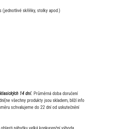
(jednotlivé skříňky, stolky apod.)
klasických 14 dní.
Průměrná doba doručení
dní(ne všechny produkty jsou skladem, blíží info
růměru schvalujeme do 22 dní od uskutečnění
 oblasti nábytku velká konkurenční výhoda.