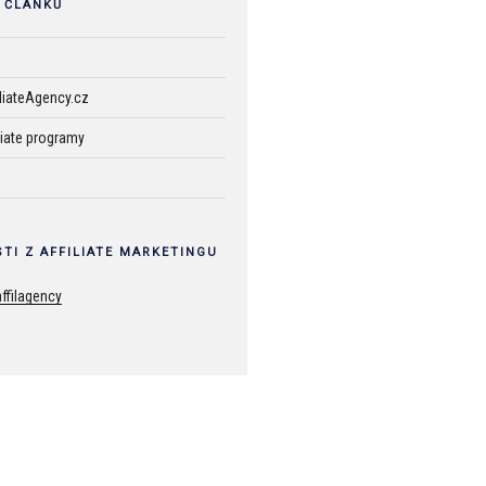
 ČLÁNKŮ
iliateAgency.cz
liate programy
TI Z AFFILIATE MARKETINGU
ffilagency