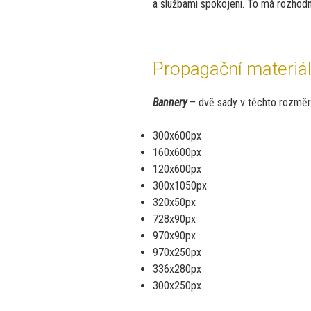
a službami spokojeni. To má rozhodně
Propagační materiá
Bannery
– dvě sady v těchto rozměr
300x600px
160x600px
120x600px
300x1050px
320x50px
728x90px
970x90px
970x250px
336x280px
300x250px