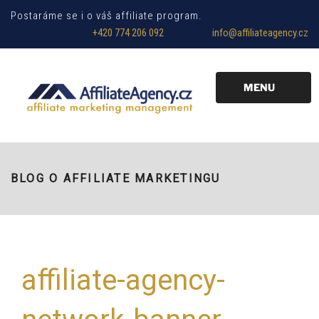
Postaráme se i o váš affiliate program.
+420 774 206 092
info@affiliateagency.cz
MENU
BLOG O AFFILIATE MARKETINGU
affiliate-agency-