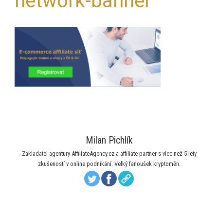
network-banner
Milan Pichlík
Zakladatel agentury AffiliateAgency.cz a affiliate partner s více než 5 lety
zkušeností v online podnikání. Velký fanoušek kryptoměn.