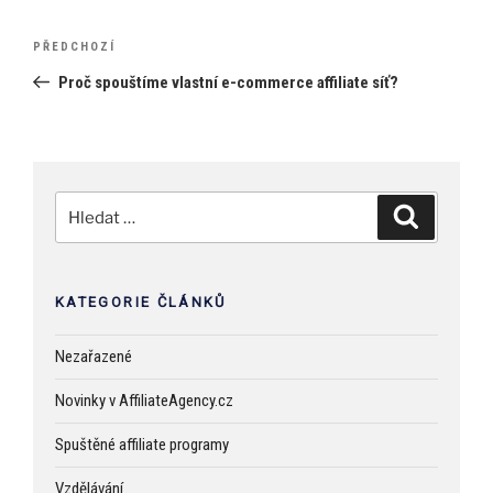
Navigace
Předchozí
PŘEDCHOZÍ
pro
příspěvek
Proč spouštíme vlastní e-commerce affiliate síť?
příspěvek
Hledat:
Hledání
KATEGORIE ČLÁNKŮ
Nezařazené
Novinky v AffiliateAgency.cz
Spuštěné affiliate programy
Vzdělávání