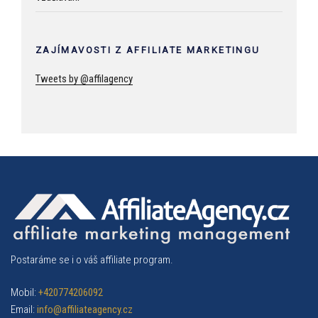
ZAJÍMAVOSTI Z AFFILIATE MARKETINGU
Tweets by @affilagency
Postaráme se i o váš affiliate program.
Mobil:
+420774206092
Email:
info@affiliateagency.cz