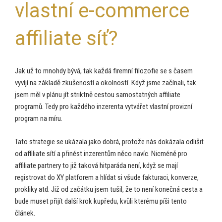
vlastní e-commerce
affiliate síť?
Jak už to mnohdy bývá, tak každá firemní filozofie se s časem
vyvíjí na základě zkušeností a okolností. Když jsme začínali, tak
jsem měl v plánu jít striktně cestou samostatných affiliate
programů. Tedy pro každého inzerenta vytvářet vlastní provizní
program na míru.
Tato strategie se ukázala jako dobrá, protože nás dokázala odlišit
od affiliate sítí a přinést inzerentům něco navíc. Nicméně pro
affiliate partnery to již taková hitparáda není, když se mají
registrovat do XY platforem a hlídat si všude fakturaci, konverze,
prokliky atd. Již od začátku jsem tušil, že to není konečná cesta a
bude muset přijít další krok kupředu, kvůli kterému píši tento
článek.