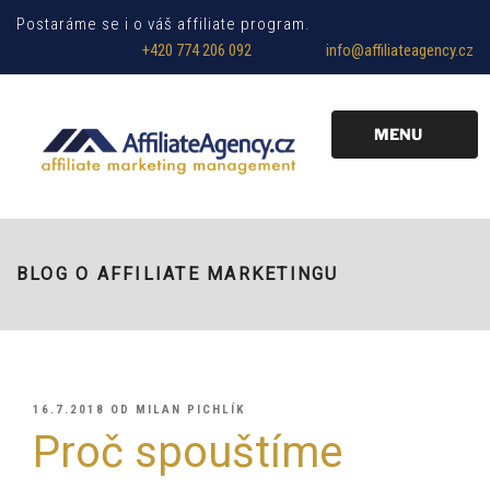
Postaráme se i o váš affiliate program.
+420 774 206 092
info@affiliateagency.cz
MENU
BLOG O AFFILIATE MARKETINGU
PUBLIKOVÁNO
16.7.2018
OD
MILAN PICHLÍK
Proč spouštíme