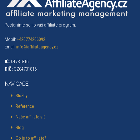
Postaráme se i o váš affiliate program.
Mobil:
+420774206092
Email:
info@affiliateagency.cz
IČ:
04731816
DIČ:
CZ04731816
NAVIGACE
Služby
Reference
Naše affiliate síť
Blog
Co je to affiliate?