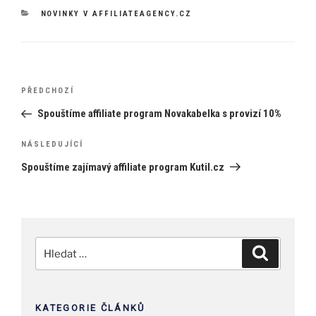
RUBRIKY
NOVINKY V AFFILIATEAGENCY.CZ
Navigace
Předchozí
PŘEDCHOZÍ
pro
příspěvek
Spouštíme affiliate program Novakabelka s provizí 10%
příspěvek
Následující
NÁSLEDUJÍCÍ
příspěvek
Spouštíme zajímavý affiliate program Kutil.cz
Hledat:
Hledání
KATEGORIE ČLÁNKŮ