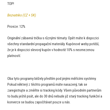
TOP!
Bezvatriko (CZ + SK)
Provize: 12%
Originální zábavná trička s různými tématy. Opět máte k dispozici
všechny standardní propagační materiály. Kupónové weby potěší,
že je k dispozici slevový kupón v hodnotě 10% s neomezenou
platností.
Oba tyto programy běžely předtím pod jinými měřícími systémy.
Pokud některý z těchto programů máte nasazený, tak se
zaregistrujte a změňte si tracking kódy. Všem původním partnerům
to budu ještě psát, ale do 30 dnů nebude již starý tracking funkční a
konverze se budou započítávat pouze u nás.