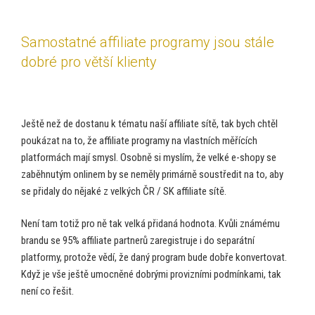
Samostatné affiliate programy jsou stále
dobré pro větší klienty
Ještě než de dostanu k tématu naší affiliate sítě, tak bych chtěl
poukázat na to, že affiliate programy na vlastních měřících
platformách mají smysl. Osobně si myslím, že velké e-shopy se
zaběhnutým onlinem by se neměly primárně soustředit na to, aby
se přidaly do nějaké z velkých ČR / SK affiliate sítě.
Není tam totiž pro ně tak velká přidaná hodnota. Kvůli známému
brandu se 95% affiliate partnerů zaregistruje i do separátní
platformy, protože vědí, že daný program bude dobře konvertovat.
Když je vše ještě umocněné dobrými provizními podmínkami, tak
není co řešit.