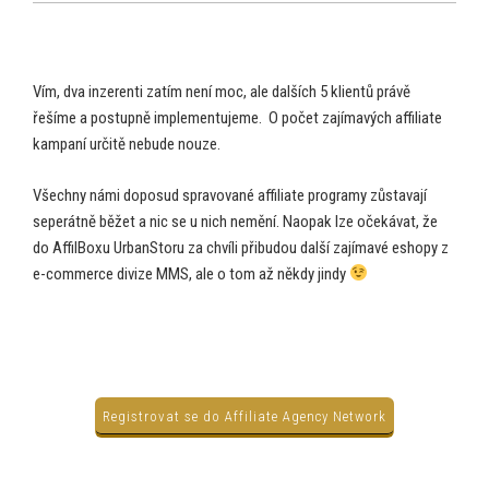
Vím, dva inzerenti zatím není moc, ale dalších 5 klientů právě
řešíme a postupně implementujeme. O počet zajímavých affiliate
kampaní určitě nebude nouze.
Všechny námi doposud spravované affiliate programy zůstavají
seperátně běžet a nic se u nich nemění. Naopak lze očekávat, že
do AffilBoxu UrbanStoru za chvíli přibudou další zajímavé eshopy z
e-commerce divize MMS, ale o tom až někdy jindy
Registrovat se do Affiliate Agency Network