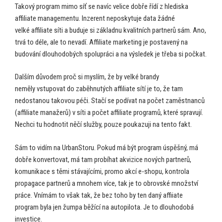
Takový program mimo síť se navíc velice dobře řídí z hlediska
affiliate managementu. Inzerent neposkytuje data žádné
velké affiliate síti a buduje si základnu kvalitních partnerů sám. Ano,
trvá to déle, ale to nevadí. Affiliate marketing je postavený na
budování dlouhodobých spolupráci a na výsledek je třeba si počkat.
Dalším důvodem proč si myslím, že by velké brandy
neměly vstupovat do zaběhnutých affiliate sítí je to, že tam
nedostanou takovou péči. Stačí se podívat na počet zaměstnanců
(affiliate manažerů) v síti a počet affiliate programů, které spravují.
Nechci tu hodnotit něčí služby, pouze poukazuji na tento fakt.
Sám to vidím na UrbanStoru. Pokud má být program úspěšný, má
dobře konvertovat, má tam probíhat akvizice nových partnerů,
komunikace s těmi stávajícími, promo akcí e-shopu, kontrola
propagace partnerů a mnohem více, tak je to obrovské množství
práce. Vnímám to však tak, že bez toho by ten daný affiiate
program byla jen žumpa běžící na autopilota. Je to dlouhodobá
investice.