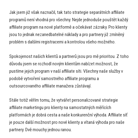
Jak jsem již však naznačil, tak tato strategie separátních affiliate
programů není vhodná pro všechny. Nejde jednoduše pouštět každý
affiliate program na nové platformě a očekávat zázraky. Pro klienty
jsou to jednak nezanedbatelné náklady a pro partnery již zmíněný
problém s dalšími registracemi a kontrolou všeho možného.
Spokojenost našich klientů a partnerů jsou pro mě prioritou. Z toho
důvodu jsem se rozhodl novým klientům nabízet možnost, že
pustíme jejich program v naší affiliate síti. Všechny naše služby v
podobě vytvoření samostného affiliate programu a
outsourcovaného affiliate manažera zůstávají.
Stále totiž věřím tomu, že vytvářet personalizované strategie
affiliate marketingu pro klienty na samostatných měřících
platformách je dobrá cesta a naše konkurenční výhoda. Affiliate síť
je pouze další možnost pro nové klienty a vítaná výhoda pro naše
partnery. Dvě mouchy jednou ranou.