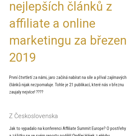
nejlepších článků z
affiliate a online
marketingu za březen
2019
První čtvrtletí za námi, jaro začíná nabírat na síle a příval zajímavých
článků nijak nezpomaluje. Tohle je 21 publikací, které nás v březnu
zaujaly nejvíce! ????
Z Československa
Jak to vypadalo na konferenci Affiliate Summit Europe? O postřehy
a zážitky se ve svém reportu podělil
Ondřej Hájek z eHubu
.