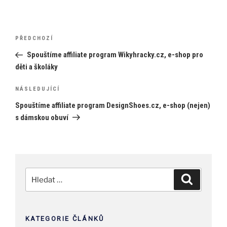
Navigace
Předchozí
PŘEDCHOZÍ
pro
příspěvek
Spouštíme affiliate program Wikyhracky.cz, e-shop pro
příspěvek
děti a školáky
Následující
NÁSLEDUJÍCÍ
příspěvek
Spouštíme affiliate program DesignShoes.cz, e-shop (nejen)
s dámskou obuví
Hledat:
Hledání
KATEGORIE ČLÁNKŮ