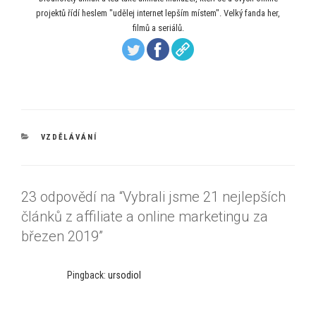
projektů řídí heslem "udělej internet lepším místem". Velký fanda her,
filmů a seriálů.
RUBRIKY
VZDĚLÁVÁNÍ
23 odpovědí na “Vybrali jsme 21 nejlepších
článků z affiliate a online marketingu za
březen 2019”
Pingback:
ursodiol