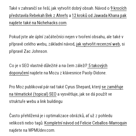
Také v zahraničí se řeší, jak vytvořit dobrý obsah. Návod o
9 krocích
představila Rebekah Bek z Ahrefs
a
12 kroků od Jawada Khana pak
najdete také na Nichehacks.com
.
Pokud jste ale úplní začátečníci nejen v tvoření obsahu, ale také v
přípravě celého webu, základní návod,
jak vytvořit recenzní web
, si
připravil Zac Johnson.
Co je v SEO vlastně důležité a na čem záleží?
5 takových
doporučení
najdete na Mozu z klávesnice Paoly-Didone.
Pro Moz publikoval pár rad také Cyrus Shepard, který
se zaměřuje
na tématické (topical) SEO
a vysvětluje, jak se dá použít ve
struktuře webu a link buildingu
Často přehlížená je i optimalizace obrázků, ať už z pohledu
velikosti nebo tagů.
Kompletní návod od Felicie Ceballos-Marroquin
najdete na WPMUdev.com.