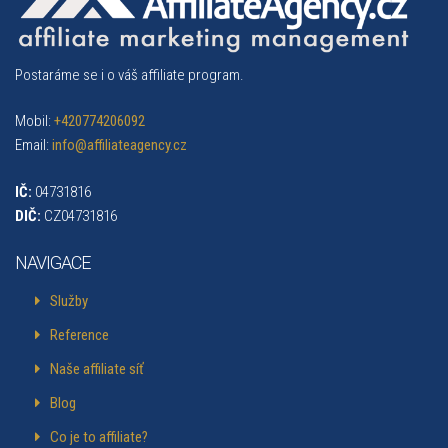
Postaráme se i o váš affiliate program.
Mobil:
+420774206092
Email:
info@affiliateagency.cz
IČ:
04731816
DIČ:
CZ04731816
NAVIGACE
Služby
Reference
Naše affiliate síť
Blog
Co je to affiliate?