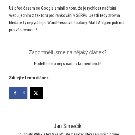
Už před časem se Google zmínil o tom, že je rychlost načítání
webu jedním z faktoru pro rankování v SERPu. Jestli tedy zrovna
hledáte
ty nejrychlejší WordPressové šablony
, Matt Ahlgren jich má
pro vás rovnou 6.
Zapomněli jsme na nějaký článek?
Podělte se o něj s námi v komentářích!
Sdílejte tento článek
3
Jan Šimečík
Dlouholetý affilák a teď také affiliate manažer, kteří se u svých online