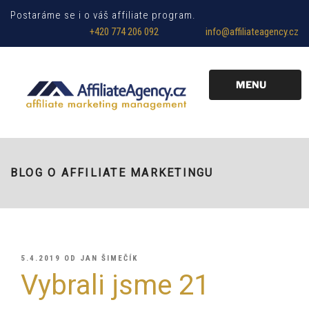
Postaráme se i o váš affiliate program.
+420 774 206 092
info@affiliateagency.cz
MENU
BLOG O AFFILIATE MARKETINGU
PUBLIKOVÁNO
5.4.2019
OD
JAN ŠIMEČÍK
Vybrali jsme 21