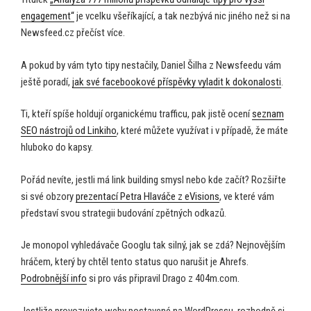
engagement“
je vcelku všeříkající, a tak nezbývá nic jiného než si na
Newsfeed.cz přečíst více.
A pokud by vám tyto tipy nestačily, Daniel Šilha z Newsfeedu vám
ještě poradí,
jak své facebookové příspěvky vyladit k dokonalosti
.
Ti, kteří spíše holdují organickému trafficu, pak jistě ocení
seznam
SEO nástrojů od Linkiho
, které můžete využívat i v případě, že máte
hluboko do kapsy.
Pořád nevíte, jestli má link building smysl nebo kde začít? Rozšiřte
si své obzory
prezentací Petra Hlaváče z eVisions
, ve které vám
představí svou strategii budování zpětných odkazů.
Je monopol vyhledávače Googlu tak silný, jak se zdá? Nejnovějším
hráčem, který by chtěl tento status quo narušit je Ahrefs.
Podrobnější info
si pro vás připravil Drago z 404m.com.
Jestliže provozujete weby postavené na WordPressu, rozhodně si