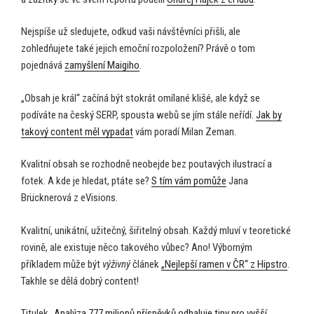
Nejspíše už sledujete, odkud vaši návštěvníci přišli, ale
zohledňujete také jejich emoční rozpoložení? Právě o tom
pojednává
zamyšlení Maigiho
.
„Obsah je král“ začíná být stokrát omílané klišé, ale když se
podíváte na český SERP, spousta webů se jím stále neřídí.
Jak by
takový content měl vypadat
vám poradí Milan Zeman.
Kvalitní obsah se rozhodně neobejde bez poutavých ilustrací a
fotek. A kde je hledat, ptáte se?
S tím vám pomůže
Jana
Brücknerová z eVisions.
Kvalitní, unikátní, užitečný, šiřitelný obsah. Každý mluví v teoretické
rovině, ale existuje něco takového vůbec? Ano! Výborným
příkladem může být
výživný
článek
„Nejlepší ramen v ČR“ z Hipstro
.
Takhle se dělá dobrý content!
Titulek
„Analýza 777 milionů příspěvků odhaluje tipy pro vyšší