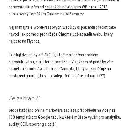
nenechte ujít přehled
nejlepších návodů pro WP z roku 2018
,
publikovaný Tomášem Cirklem na WPlama.cz.
Nejen majitelé WordPressových webů by si pak měli přečíst také
návod,
jak pomocí prohlížeče Chrome udělat audit webu
, který
najdete na Flyer.cz.
Existují dva druhy affiláků: Ti, kteří mají občas problém
s produktivitou, a ti, kteří o tom lžou. V každém případě by vám
neměl uniknout návod Daniela Gamrota, který se
zaměřuje na
nastavení priorit
. (Já si ho raději přečtu ještě jednou. ????)
Ze zahraničí
Srdce každého online marketéra zaplesá při pohledu na
více než
100 templatů pro Google tabulky
, které můžete využít pro analytiku,
audity, SEO, reporting a další.